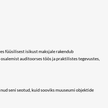
es füüsilisest isikust maksjale rakendub
osalemist auditoorses töös ja praktilistes tegevustes,
lnud seni seotud, kuid sooviks muuseumi objektide