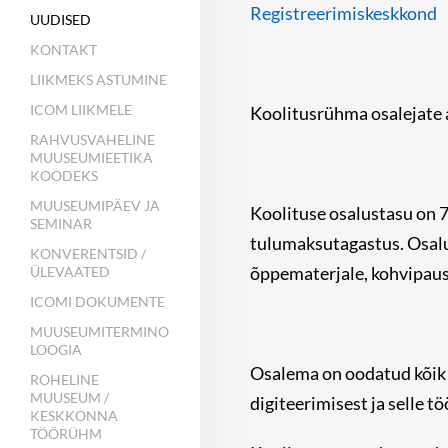
Registreerimiskeskkond
UUDISED
KONTAKT
LIIKMEKS ASTUMINE
ICOM LIIKMELE
Koolitusrühma osalejate a
RAHVUSVAHELINE
MUUSEUMIEETIKA
KOODEKS
MUUSEUMIPÄEV JA
Koolituse osalustasu on 7
SEMINAR
tulumaksutagastus. Osalus
KONVERENTSID /
õppematerjale, kohvipaus
ÜLEVAATED
ICOMI DOKUMENTE
MUUSEUMITERMINO
LOOGIA
Osalema on oodatud kõik 
ROHELINE
MUUSEUM /
digiteerimisest ja selle t
KESKKONNA
TÖÖRÜHM