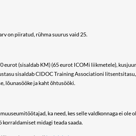
rv on piiratud, rühma suurus vaid 25.
0 eurot (sisaldab KM) (65 eurot ICOMi liikmetele), kusjuur
tasu sisaldab CIDOC Training Associationi litsentsitasu, 
e, lõunasööke ja kaht õhtusööki.
muuseumitöötajad, ka need, kes selle valdkonnaga ei ole o
öö korraldamiset midagi teada saada.