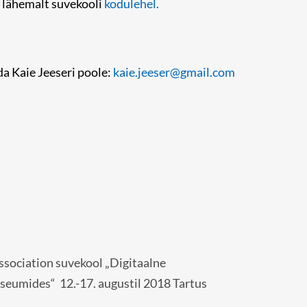
 lähemalt suvekooli
kodulehel.
a Kaie Jeeseri poole:
kaie.jeeser@gmail.com
ociation suvekool „Digitaalne
seumides“ 12.-17. augustil 2018 Tartus