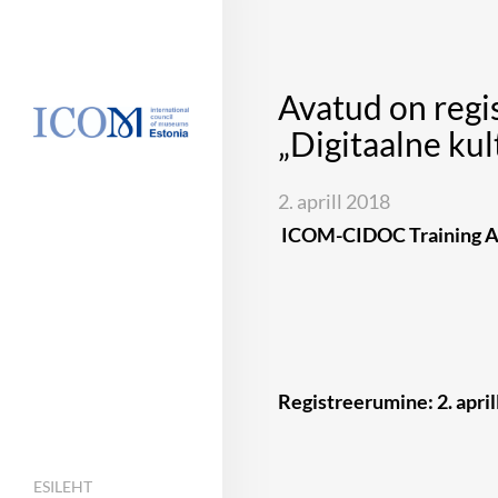
Avatud on regi
„Digitaalne ku
2. aprill 2018
ICOM-CIDOC Training Ass
Registreerumine: 2. aprill
ESILEHT