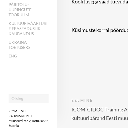
Koolitusega saad tutvuda
PÄRITOLU-
UURINGUTE
TÖÖRÜHM
KULTUURIVÄÄRTUST
E EBASEADUSLIK
Küsimuste korral pöördud
KAUBANDUS
UKRAINA
TOETUSEKS
ENG
EELMINE
ICOM-CIDOC Training Ass
ICOM EESTI
RAHVUSKOMITEE
kultuuripärand Eesti muu
Muuseumi tee 2, Tartu 60532,
Estonia