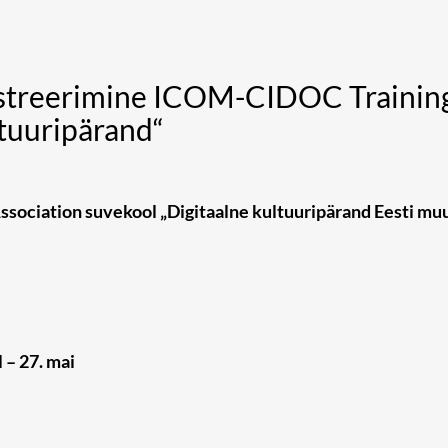
streerimine ICOM-CIDOC Training
ltuuripärand“
ociation suvekool „Digitaalne kultuuripärand Eesti muu
 – 27. mai