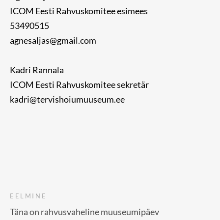
ICOM Eesti Rahvuskomitee esimees
53490515
agnesaljas@gmail.com
Kadri Rannala
ICOM Eesti Rahvuskomitee sekretär
kadri@tervishoiumuuseum.ee
EELMINE
Täna on rahvusvaheline muuseumipäev