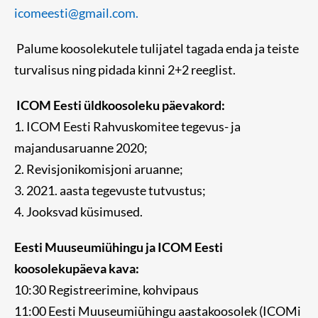
icomeesti@gmail.com.
Palume koosolekutele tulijatel tagada enda ja teiste
turvalisus ning pidada kinni 2+2 reeglist.
ICOM Eesti üldkoosoleku päevakord:
1. ICOM Eesti Rahvuskomitee tegevus- ja
majandusaruanne 2020;
2. Revisjonikomisjoni aruanne;
3. 2021. aasta tegevuste tutvustus;
4. Jooksvad küsimused.
Eesti Muuseumiühingu ja ICOM Eesti
koosolekupäeva kava:
10:30 Registreerimine, kohvipaus
11:00 Eesti Muuseumiühingu aastakoosolek (ICOMi