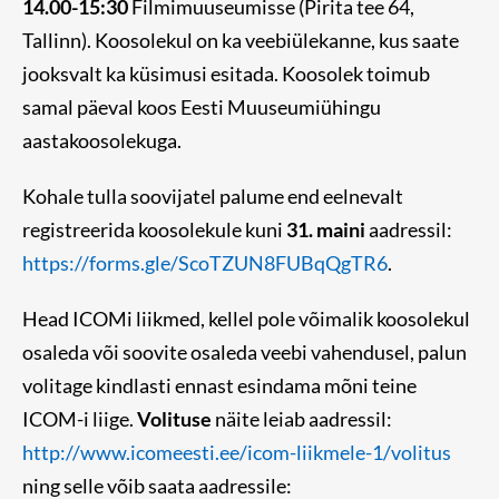
14.00-15:30
Filmimuuseumisse (Pirita tee 64,
Tallinn). Koosolekul on ka veebiülekanne, kus saate
jooksvalt ka küsimusi esitada. Koosolek toimub
samal päeval koos Eesti Muuseumiühingu
aastakoosolekuga.
Kohale tulla soovijatel palume end eelnevalt
registreerida koosolekule kuni
31. maini
aadressil:
https://forms.gle/ScoTZUN8FUBqQgTR6
.
Head ICOMi liikmed, kellel pole võimalik koosolekul
osaleda või soovite osaleda veebi vahendusel, palun
volitage kindlasti ennast esindama mõni teine
ICOM-i liige.
Volituse
näite leiab aadressil:
http://www.icomeesti.ee/icom-liikmele-1/volitus
ning selle võib saata aadressile: