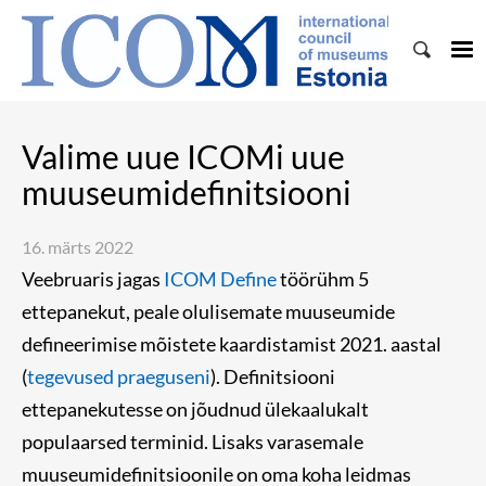
Valime uue ICOMi uue
muuseumidefinitsiooni
16. märts 2022
Veebruaris jagas
ICOM Define
töörühm 5
ettepanekut, peale olulisemate muuseumide
defineerimise mõistete kaardistamist 2021. aastal
(
tegevused praeguseni
). Definitsiooni
ettepanekutesse on jõudnud ülekaalukalt
populaarsed terminid. Lisaks varasemale
muuseumidefinitsioonile on oma koha leidmas