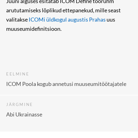
Juuni alguses esitatab ICOM Define töörühm
arututamiseks lõplikud ettepanekud, mille seast
valitakse
ICOMi üldkogul augustis Prahas
uus
muuseumidefinitsioon.
EELMINE
ICOM Poola kogub annetusi muuseumitöötajatele
JÄRGMINE
Abi Ukrainasse