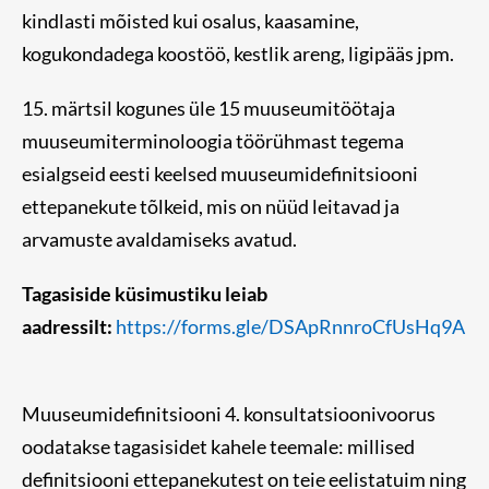
kindlasti mõisted kui osalus, kaasamine,
kogukondadega koostöö, kestlik areng, ligipääs jpm.
15. märtsil kogunes üle 15 muuseumitöötaja
muuseumiterminoloogia töörühmast tegema
esialgseid eesti keelsed muuseumidefinitsiooni
ettepanekute tõlkeid, mis on nüüd leitavad ja
arvamuste avaldamiseks avatud.
Tagasiside küsimustiku leiab
aadressilt:
https://forms.gle/DSApRnnroCfUsHq9A
Muuseumidefinitsiooni 4. konsultatsioonivoorus
oodatakse tagasisidet kahele teemale:
millised
definitsiooni ettepanekutest on teie eelistatuim ning