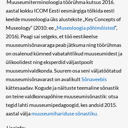
Muuseumiterminoloogia töörühma kutsus 2016.
aastal kokku ICOM Eesti eesmärgiga tõlkida eesti
keelde museoloogia üks alustekste „Key Concepts of
Museology“ (2010; ee „
Museoloogia põhimõisted
“,
2016). Peagi sai selgeks, et töö eestikeelse
muuseumisõnavaraga peab jätkuma ning töörühmas
on osalenud kümned vabatahtlikud muuseumidest ja
ülikoolidest ning eksperdid väljastpoolt
muuseumivaldkonda. Suurem osa seni väljatöötatud
muuseumisõnavarast on avalikult
Sõnaveebis
kättesaadav. Kogude ja näituste teemaline sõnastik
on teine valdkonnapõhine muuseumisõnastik: otsa
tegid lahti muuseumipedagoogid, kes andsid 2015.
aastal välja
muuseumihariduse sõnastiku.
Lisainfo: