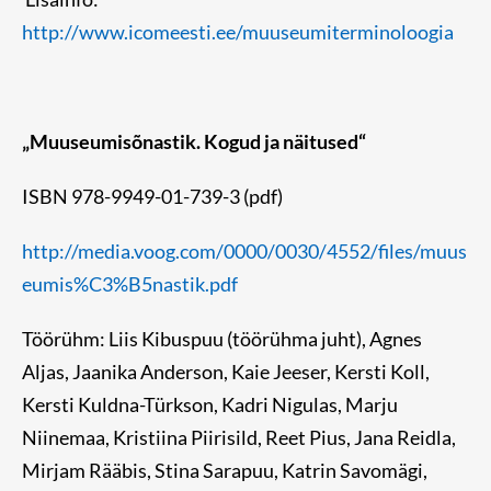
http://www.icomeesti.ee/muuseumiterminoloogia
„Muuseumisõnastik. Kogud ja näitused“
ISBN 978-9949-01-739-3 (pdf)
http://media.voog.com/0000/0030/4552/files/muus
eumis%C3%B5nastik.pdf
Töörühm: Liis Kibuspuu (töörühma juht), Agnes
Aljas, Jaanika Anderson, Kaie Jeeser, Kersti Koll,
Kersti Kuldna-Türkson, Kadri Nigulas, Marju
Niinemaa, Kristiina Piirisild, Reet Pius, Jana Reidla,
Mirjam Rääbis, Stina Sarapuu, Katrin Savomägi,