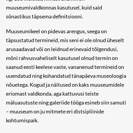
muuseumivaldkonnas kasutusel, kuid said
sõnastikus täpsema definitsiooni.
Muuseumikeel on pidevas arengus, seega on
täpsustatud termineid, mis seni ei ole olnud üheselt
arusaadavad või on leidnud erinevaid tõlgendusi,
mõni rahvusvaheliselt kasutusel olnud termin on
saanud eesti keelese vaste, vananenud termineid on
uuendatud ning kohandatud tänapäeva museoloogia
nõuetega. Kogud ja näitused on kaks muuseumidele
eriomast valdkonda, aga kattuvusi teiste
mäluasutuste ning galeriide tööga esineb siin samuti
– muuseum on ju mitmete eri distsipliinide
kohtumispaik.