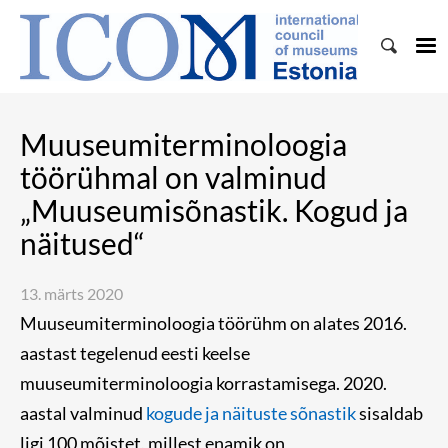
Muuseumiterminoloogia
töörühmal on valminud
„Muuseumisõnastik. Kogud ja
näitused“
13. märts 2020
Muuseumiterminoloogia töörühm on alates 2016.
aastast tegelenud eesti keelse
muuseumiterminoloogia korrastamisega. 2020.
aastal valminud
kogude ja näituste sõnastik
sisaldab
ligi 100 mõistet, millest enamik on