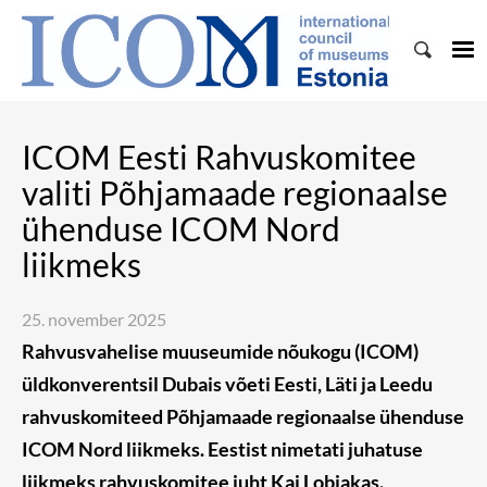
ICOM Eesti Rahvuskomitee
valiti Põhjamaade regionaalse
ühenduse ICOM Nord
liikmeks
25. november 2025
Rahvusvahelise muuseumide nõukogu (ICOM)
üldkonverentsil Dubais võeti Eesti, Läti ja Leedu
rahvuskomiteed Põhjamaade regionaalse ühenduse
ICOM Nord liikmeks. Eestist nimetati juhatuse
liikmeks rahvuskomitee juht Kai Lobjakas.