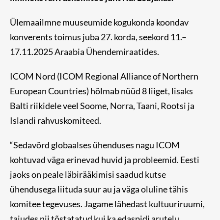
Ülemaailmne muuseumide kogukonda koondav
konverents toimus juba 27. korda, seekord 11.–
17.11.2025 Araabia Ühendemiraatides.
ICOM Nord (ICOM Regional Alliance of Northern
European Countries) hõlmab nüüd 8 liiget, lisaks
Balti riikidele veel Soome, Norra, Taani, Rootsi ja
Islandi rahvuskomiteed.
“Sedavõrd globaalses ühenduses nagu ICOM
kohtuvad väga erinevad huvid ja probleemid. Eesti
jaoks on peale läbirääkimisi saadud kutse
ühendusega liituda suur au ja väga oluline tähis
komitee tegevuses. Jagame lähedast kultuuriruumi,
tajudes nii tõstatatud kui ka edaspidi arutelu