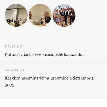
EELMINE
Kultuuriväärtuste ebaseaduslik kaubandus
JÄRGMINE
Keskkonnaseminarid muuseumidele detsembris
2025