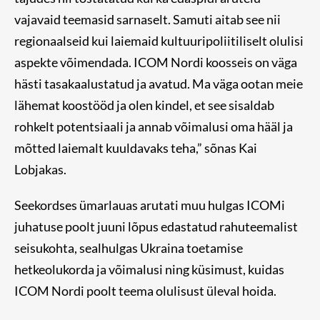
vajavaid teemasid sarnaselt. Samuti aitab see nii
regionaalseid kui laiemaid kultuuripoliitiliselt olulisi
aspekte võimendada. ICOM Nordi koosseis on väga
hästi tasakaalustatud ja avatud. Ma väga ootan meie
lähemat koostööd ja olen kindel, et see sisaldab
rohkelt potentsiaali ja annab võimalusi oma hääl ja
mõtted laiemalt kuuldavaks teha,” sõnas Kai
Lobjakas.
Seekordses ümarlauas arutati muu hulgas ICOMi
juhatuse poolt juuni lõpus edastatud rahuteemalist
seisukohta, sealhulgas Ukraina toetamise
hetkeolukorda ja võimalusi ning küsimust, kuidas
ICOM Nordi poolt teema olulisust üleval hoida.