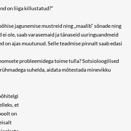
nd on liiga killustatud?”
ipõhise jagunemise mustreid ning „maalib“ sõnade ning
id ei ole, saab varasemaid ja tänaseid uuringuandmeid
eed on ajas muutunud. Selle teadmise pinnalt saab edasi
g homsete probleemidega toime tulla? Sotsioloogilised
arühmadega suhelda, aidata mõtestada minevikku
põhitelgi
lleks, et
poolt on
isalt