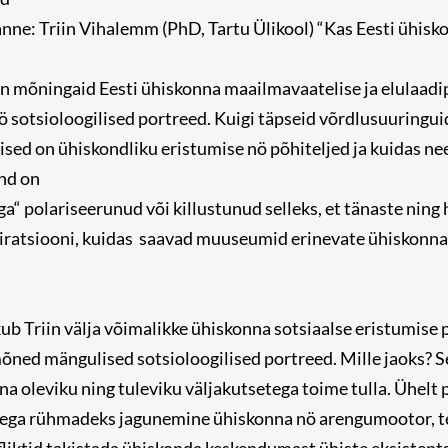
ne: Triin Vihalemm (PhD, Tartu Ülikool) “Kas Eesti ühisko
in mõningaid Eesti ühiskonna maailmavaatelise ja elulaad
ö sotsioloogilised portreed. Kuigi täpseid võrdlusuuringu
lised on ühiskondliku eristumise nö põhiteljed ja kuidas n
ond on
ga“ polariseerunud või killustunud selleks, et tänaste nin
piratsiooni, kuidas saavad muuseumid erinevate ühiskonn
b Triin välja võimalikke ühiskonna sotsiaalse eristumise 
õned mängulised sotsioloogilised portreed. Mille jaoks? Se
 oleviku ning tuleviku väljakutsetega toime tulla. Ühelt 
ega rühmadeks jagunemine ühiskonna nö arengumootor, te