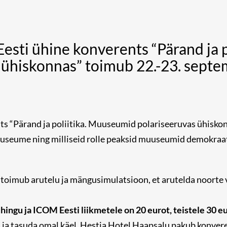
sti ühine konverents “Pärand ja 
 ühiskonnas” toimub 22.-23. septe
 “Pärand ja poliitika. Muuseumid polariseeruvas ühiskonna
useume ning milliseid rolle peaksid muuseumid demokraa
l toimub arutelu ja mängusimulatsioon, et arutelda noorte
ngu ja ICOM Eesti liikmetele on 20 eurot, teistele 30 eu
a ja tasuda omal käel. Hestia Hotel Haapsalu pakub kon