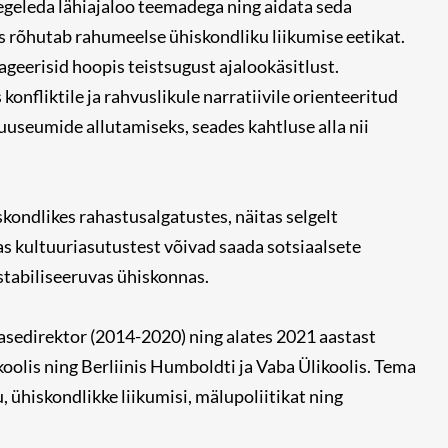
tegeleda lähiajaloo teemadega ning aidata seda
s rõhutab rahumeelse ühiskondliku liikumise eetikat.
ageerisid hoopis teistsugust ajalookäsitlust.
onfliktile ja rahvuslikule narratiivile orienteeritud
useumide allutamiseks, seades kahtluse alla nii
ondlikes rahastusalgatustes, näitas selgelt
s kultuuriasutustest võivad saada sotsiaalsete
stabiliseeruvas ühiskonnas.
asedirektor (2014-2020) ning alates 2021 aastast
oolis ning Berliinis Humboldti ja Vaba Ülikoolis. Tema
, ühiskondlikke liikumisi, mälupoliitikat ning