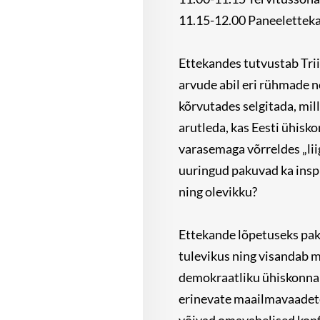
11.15-12.00 Paneelettekan
Ettekandes tutvustab Tri
arvude abil eri rühmade n
kõrvutades selgitada, mil
arutleda, kas Eesti ühisk
varasemaga võrreldes „lii
uuringud pakuvad ka ins
ning olevikku?
Ettekande lõpetuseks paku
tulevikus ning visandab m
demokraatliku ühiskonnana
erinevate maailmavaadet