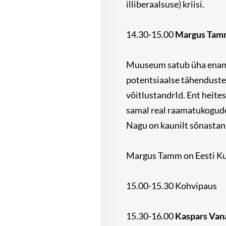
illiberaalsuse) kriisi.
14.30-15.00
Margus Tam
Muuseum satub üha enam p
potentsiaalse tähenduste
võitlustandrId. Ent heites
samal real raamatukogude
Nagu on kaunilt sõnastanu
Margus Tamm on Eesti Ku
15.00-15.30 Kohvipaus
15.30-16.00
Kaspars Vana