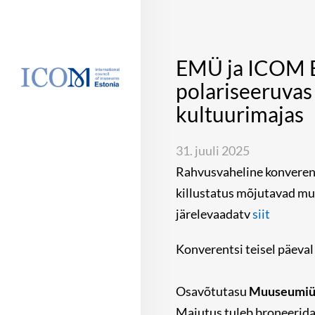
EMÜ ja ICOM Ee
polariseeruvas
kultuurimajas
31. juuli 2025
Rahvusvaheline konverents
killustatus mõjutavad mu
järelevaadatv
siit
Konverentsi teisel päeva
Osavõtutasu
Muuseumiühi
Majutus tuleb broneerid