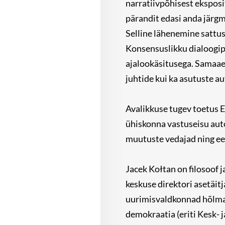
narratiivpõhisest eksposi
pärandit edasi anda järgm
Selline lähenemine sattus
Konsensuslikku dialoogipõh
ajalookäsitusega. Samaaeg
juhtide kui ka asutuste a
Avalikkuse tugev toetus E
ühiskonna vastuseisu auto
muutuste vedajad ning eel
Jacek Kołtan on filosoof 
keskuse direktori asetäit
uurimisvaldkonnad hõlmavad
demokraatia (eriti Kesk- 