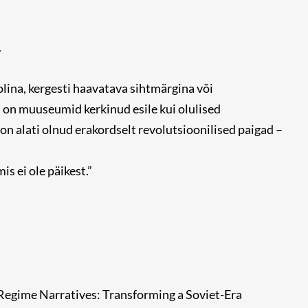
.
ina, kergesti haavatava sihtmärgina või
 on muuseumid kerkinud esile kui olulised
 on alati olnud erakordselt revolutsioonilised paigad –
s ei ole päikest.”
Regime Narratives: Transforming a Soviet-Era