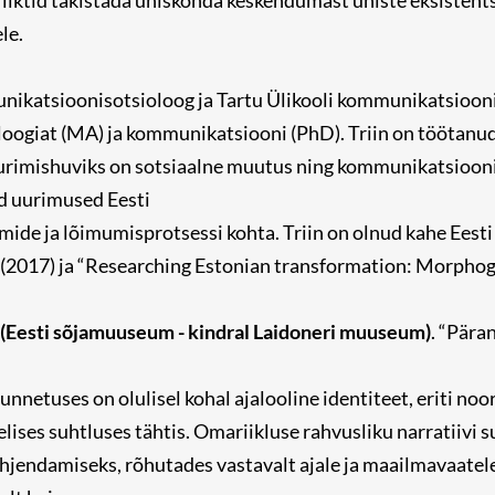
liktid takistada ühiskonda keskendumast ühiste eksistent
le.
ikatsioonisotsioloog ja Tartu Ülikooli kommunikatsiooniu
oloogiat (MA) ja kommunikatsiooni (PhD). Triin on töötanud
urimishuviks on sotsiaalne muutus ning kommunikatsiooni 
 uurimused Eesti
de ja lõimumisprotsessi kohta. Triin on olnud kahe Eesti
 (2017) ja “Researching Estonian transformation: Morphogen
(Eesti sõjamuuseum - kindral Laidoneri muuseum)
. “Pära
unnetuses on olulisel kohal ajalooline identiteet, eriti noo
lises suhtluses tähtis. Omariikluse rahvusliku narratiivi 
õhjendamiseks, rõhutades vastavalt ajale ja maailmavaatel