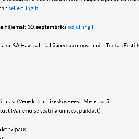
saab
sellelt lingilt
.
e hiljemalt 10. septembriks
sellel lingil
.
ja on SA Haapsalu ja Läänemaa muuseumid. Toetab Eesti Ku
linnast (Vene kultuurikeskuse eest, Mere pst 5)
tust (Vanemuise teatri alumisest parklast)
a kohvipaus
ad