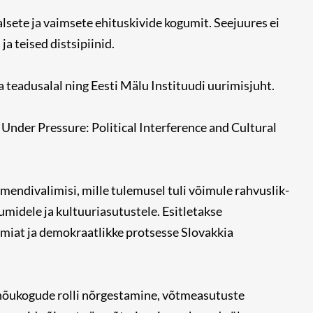
alsete ja vaimsete ehituskivide kogumit. Seejuures ei
a teised distsipiinid.
 teadusalal ning Eesti Mälu Instituudi uurimisjuht.
Under Pressure: Political Interference and Cultural
lamendivalimisi, mille tulemusel tuli võimule rahvuslik-
umidele ja kultuuriasutustele. Esitletakse
miat ja demokraatlikke protsesse Slovakkia
nõukogude rolli nõrgestamine, võtmeasutuste