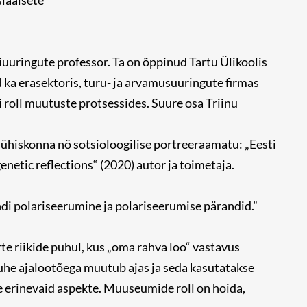
siaalsete
uringute professor. Ta on õppinud Tartu Ülikoolis
 ka erasektoris, turu- ja arvamusuuringute firmas
roll muutuste protsessides. Suure osa Triinu
 ühiskonna nö sotsioloogilise portreeraamatu: „Eesti
etic reflections“ (2020) autor ja toimetaja.
ndi polariseerumine ja polariseerumise pärandid.”
rte riikide puhul, kus „oma rahva loo“ vastavus
suhe ajalootõega muutub ajas ja seda kasutatakse
e erinevaid aspekte. Muuseumide roll on hoida,