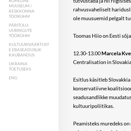
tutvustada ja nii riigisises
ROHELINE
MUUSEUM /
rahvusvaheliselt haridusl
KESKKONNA
TÖÖRÜHM
ole muusuemid pelgalt tur
PÄRITOLU-
UURINGUTE
Toomas Hiio on Eesti sõja
TÖÖRÜHM
KULTUURIVÄÄRTUST
E EBASEADUSLIK
12.30-13.00
Marcela Kvet
KAUBANDUS
Centralisation in Slovakia
UKRAINA
TOETUSEKS
ENG
Esitlus käsitleb Slovakkia
konservatiivne koalitsioo
seadusandlikke muudatusi
kultuuripoliitikas.
Peamisteks muredeks on 