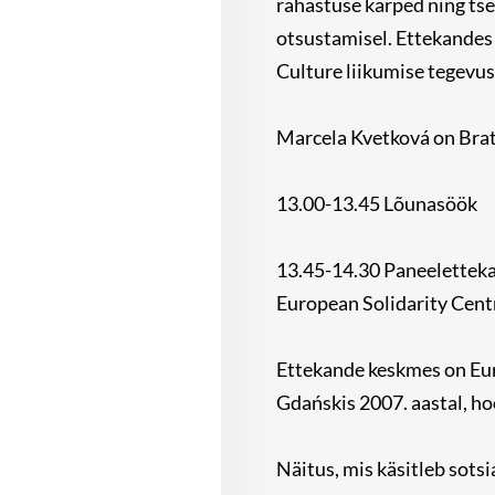
rahastuse kärped ning ts
otsustamisel. Ettekandes
Culture liikumise tegevust
Marcela Kvetková on Bra
13.00-13.45 Lõunasöök
13.45-14.30 Paneelettek
European Solidarity Centr
Ettekande keskmes on Eur
Gdańskis 2007. aastal, ho
Näitus, mis käsitleb sots