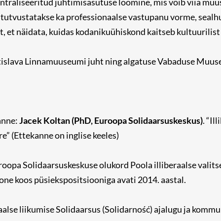
entraliseeritud juhtimisasutuse loomine, mis võib viia m
 tutvustatakse ka professionaalse vastupanu vorme, seal
, et näidata, kuidas kodanikuühiskond kaitseb kultuurilist 
tislava Linnamuuseumi juht ning algatuse Vabaduse Muuse
anne:
Jacek Koltan (PhD, Euroopa Solidaarsuskeskus)
. “I
e” (Ettekanne on inglise keeles)
oopa Solidaarsuskeskuse olukord Poola illiberaalse valit
one koos püsiekspositsiooniga avati 2014. aastal.
iaalse liikumise Solidaarsus (Solidarność) ajalugu ja komm