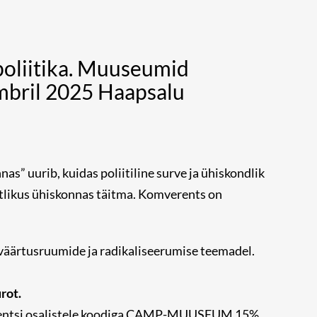
poliitika. Muuseumid
mbril 2025 Haapsalu
s” uurib, kuidas poliitiline surve ja ühiskondlik
tlikus ühiskonnas täitma. Komverents on
 väärtusruumide ja radikaliseerumise teemadel.
rot.
verentsi osalistele koodiga CAMP-MUUSEUM 15%