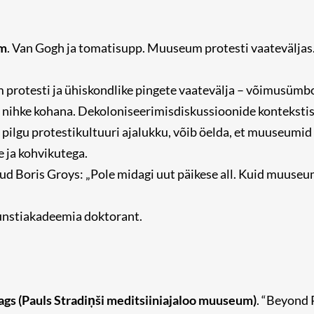
m
. Van Gogh ja tomatisupp. Muuseum protesti vaateväljas
rotesti ja ühiskondlike pingete vaatevälja – võimusümbol
 nihke kohana. Dekoloniseerimisdiskussioonide kontekstis
 pilgu protestikultuuri ajalukku, võib öelda, et muuseumid
 ja kohvikutega.
d Boris Groys: „Pole midagi uut päikese all. Kuid muuseumi
nstiakadeemia doktorant.
gs (Pauls Stradiņši meditsiiniajaloo muuseum)
. “Beyond 