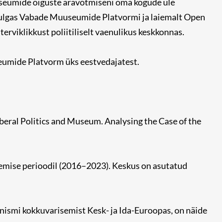
uuseumide õiguste äravõtmiseni oma kogude üle
hulgas Vabade Muuseumide Platvormi ja laiemalt Open
terviklikkust poliitiliselt vaenulikus keskkonnas.
umide Platvorm üks eestvedajatest.
lliberal Politics and Museum. Analysing the Case of the
semise perioodil (2016–2023). Keskus on asutatud
unismi kokkuvarisemist Kesk- ja Ida-Euroopas, on näide