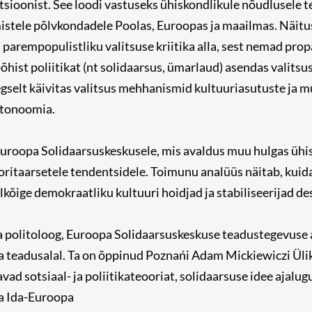
tsioonist. See loodi vastuseks ühiskondlikule nõudlusele 
istele põlvkondadele Poolas, Euroopas ja maailmas. Näitu
 parempopulistliku valitsuse kriitika alla, sest nemad prop
ist poliitikat (nt solidaarsus, ümarlaud) asendas valitsus k
selt käivitas valitsus mehhanismid kultuuriasutuste ja mu
utonoomia.
uroopa Solidaarsuskeskusele, mis avaldus muu hulgas ühisk
ritaarsetele tendentsidele. Toimunu analüüs näitab, kuida
kõige demokraatliku kultuuri hoidjad ja stabiliseerijad de
ja politoloog, Euroopa Solidaarsuskeskuse teadustegevuse 
ja teadusalal. Ta on õppinud Poznańi Adam Mickiewiczi Ülik
 sotsiaal- ja poliitikateooriat, solidaarsuse idee ajalugu
ja Ida-Euroopa