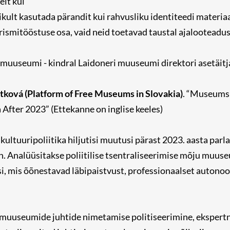
elt kui
ikult kasutada pärandit kui rahvusliku identiteedi materia
ismitööstuse osa, vaid neid toetavad taustal ajalooteadus j
muuseumi - kindral Laidoneri muuseumi direktori asetäitja
ková (Platform of Free Museums in Slovakia)
. “Museums 
 After 2023” (Ettekanne on inglise keeles)
 kultuuripoliitika hiljutisi muutusi pärast 2023. aasta par
n. Analüüsitakse poliitilise tsentraliseerimise mõju muuse
, mis õõnestavad läbipaistvust, professionaalset autonoo
muuseumide juhtide nimetamise politiseerimine, ekspert