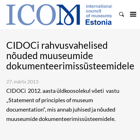
CIDOCi rahvusvahelised
nõuded muuseumide
dokumenteerimissüsteemidele
27. märts 2013
CIDOCi 2012. aasta üldkoosolekul võeti vastu
„Statement of principles of museum
documentation“, mis annab juhised ja nõuded
muuseumide dokumenteerimissüsteemidele.