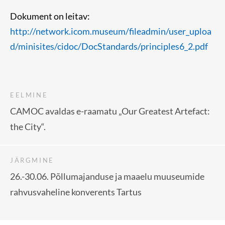
Dokument on leitav:
http://network.icom.museum/fileadmin/user_uploa
d/minisites/cidoc/DocStandards/principles6_2.pdf
EELMINE
CAMOC avaldas e-raamatu „Our Greatest Artefact:
the City“.
JÄRGMINE
26.-30.06. Põllumajanduse ja maaelu muuseumide
rahvusvaheline konverents Tartus