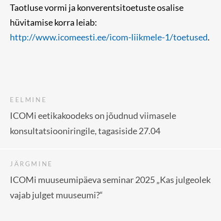
Taotluse vormi ja konverentsitoetuste osalise
hüvitamise korra leiab:
http://www.icomeesti.ee/icom-liikmele-1/toetused
.
EELMINE
ICOMi eetikakoodeks on jõudnud viimasele
konsultatsiooniringile, tagasiside 27.04
JÄRGMINE
ICOMi muuseumipäeva seminar 2025 „Kas julgeolek
vajab julget muuseumi?“