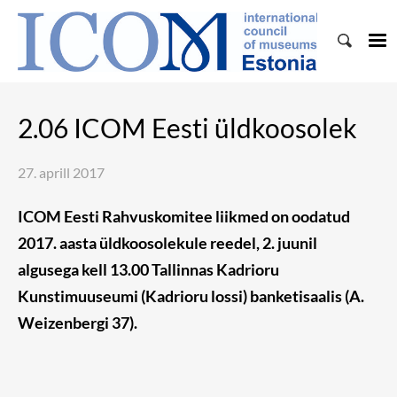
2.06 ICOM Eesti üldkoosolek
27. aprill 2017
ICOM Eesti Rahvuskomitee liikmed on oodatud
2017. aasta üldkoosolekule
reedel, 2. juunil
algusega kell 13.00 Tallinnas Kadrioru
Kunstimuuseumi (Kadrioru lossi) banketisaalis (A.
Weizenbergi 37).