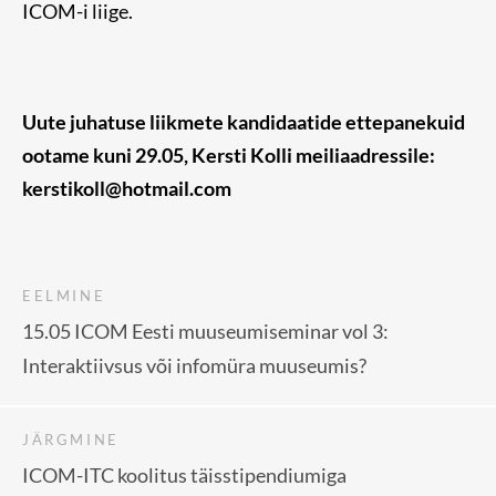
ICOM-i liige.
Uute juhatuse liikmete kandidaatide ettepanekuid
ootame kuni 29.05, Kersti Kolli meiliaadressile:
kerstikoll@hotmail.com
EELMINE
15.05 ICOM Eesti muuseumiseminar vol 3:
Interaktiivsus või infomüra muuseumis?
JÄRGMINE
ICOM-ITC koolitus täisstipendiumiga