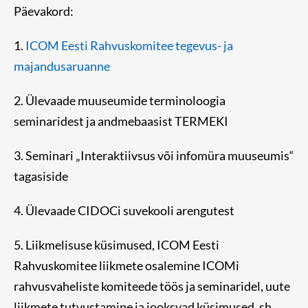
Päevakord:
1.
ICOM Eesti Rahvuskomitee tegevus- ja
majandusaruanne
2. Ülevaade muuseumide terminoloogia
seminaridest ja andmebaasist TERMEKI
3. Seminari „Interaktiivsus või infomüra muuseumis“
tagasiside
4. Ülevaade CIDOCi suvekooli arengutest
5. Liikmelisuse küsimused, ICOM Eesti
Rahvuskomitee liikmete osalemine ICOMi
rahvusvaheliste komiteede töös ja seminaridel, uute
liikmete tutvustamine ja jooksvad küsimused, sh